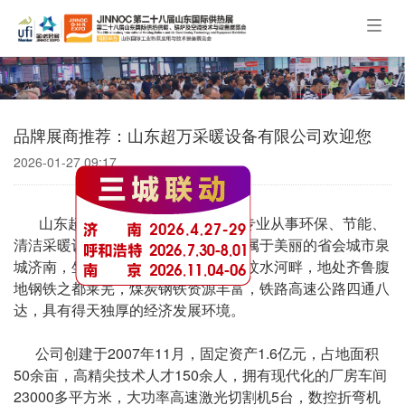
Togg
navig
品牌展商推荐：山东超万采暖设备有限公司欢迎您
2026-01-27 09:17
山东超万采暖设备有限公司，是专业从事环保、节能、
清洁采暖设备的科技型公司。公司隶属于美丽的省会城市泉
城济南，坐落于风景秀丽的泰山东麓汶水河畔，地处齐鲁腹
地钢铁之都莱芜，煤炭钢铁资源丰富，铁路高速公路四通八
达，具有得天独厚的经济发展环境。
公司创建于2007年11月，固定资产1.6亿元，占地面积
50余亩，高精尖技术人才150余人，拥有现代化的厂房车间
23000多平方米，大功率高速激光切割机5台，数控折弯机