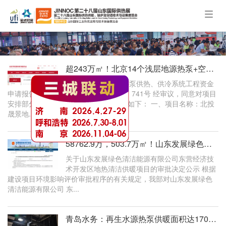
Togg
navig
超243万㎡！北京14个浅层地源热泵+空气源热泵项目获批资金支持
关于北投晟景地源热泵供热、供冷系统工程资金
申请报告的批复 京发改（审）〔2024〕741号 经审议，同意对项目
安排部分补助资金，现就有关事项批复如下： 一、项目名称：北投
晟景地...
58762.9万，503.7万㎡！山东发展绿色清洁能源有限公司东营经济技术开发区地热清
关于山东发展绿色清洁能源有限公司东营经济技
术开发区地热清洁供暖项目的审批决定公示 根据
建设项目环境影响评价审批程序的有关规定，我部对山东发展绿色
清洁能源有限公司 东...
青岛水务：再生水源热泵供暖面积达170万平方米！明年将并入热网