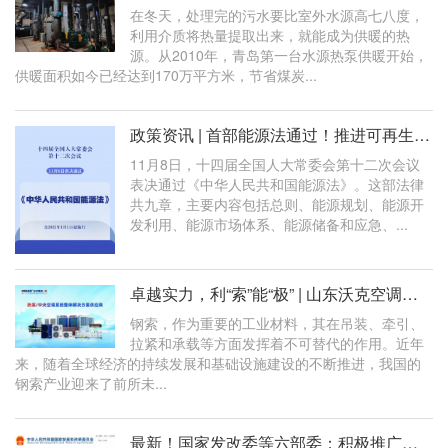
在冬天，处理完的污水要比室外水源高七八度，
利用介质将热量提取出来，就能成为供暖的热
源。从2010年，青岛第一台水源热泵供暖开始，
供暖面积如今已经达到170万平方米，节省煤炭...
政策资讯 | 首部能源法通过！推进可再生能源电力消纳、鼓励发展综合能源服务
11月8日，十四届全国人大常委会第十二次会议
表决通过《中华人民共和国能源法》。这部法律
共九章，主要内容包括总则、能源规划、能源开
发利用、能源市场体系、能源储备和应急、...
卓越实力，利“索”能“极” | 山东沃克空调为中国钢索巨头企业打造高品质空
钢索，作为重要的工业材料，其在吊装、牵引、
拉紧和承载等方面发挥着不可替代的作用。近年
来，随着全球经济的持续发展和基础设施建设的不断推进，我国的
钢索产业迎来了前所未...
最新！国家发改委等六部委：积极推广太阳能热应用；推进地热能、空气源热泵