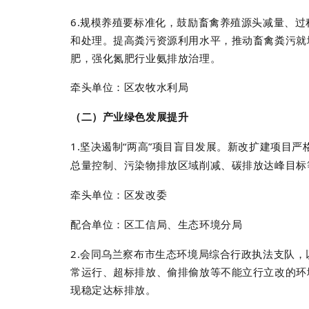
6.
规模养殖要标准化，鼓励畜禽养殖源头减量、过
和处理。提高粪污资源利用水平，推动畜禽粪污就
肥，强化氮肥行业氨排放治理。
牵头单位：区农牧水利局
（二）产业绿色发展提升
1.
坚决遏制
“
两高
”
项目盲目发展。新改扩建项目严
总量控制、污染物排放区域削减、碳排放达峰目标
牵头单位：区发改委
配合单位：区工信局、生态环境分局
2.
会同乌兰察布市生态环境局综合行政执法支队，
常运行、超标排放、偷排偷放等不能立行立改的环
现稳定达标排放。