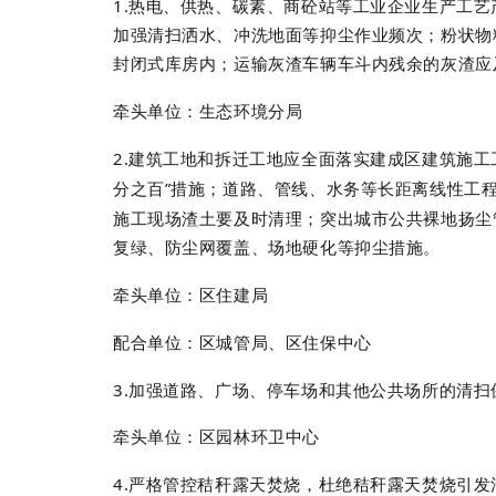
1.
热电、供热、碳素、商砼站等工业企业生产工艺
加强清扫洒水、冲洗地面等抑尘作业频次；粉状物
封闭式库房内；运输灰渣车辆车斗内残余的灰渣应
牵头单位：生态环境分局
2.
建筑工地和拆迁工地应全面落实建成区建筑施工
分之百
”
措施；道路、管线、水务等长距离线性工
施工现场渣土要及时清理；突出城市公共裸地扬尘
复绿、防尘网覆盖、场地硬化等抑尘措施。
牵头单位：区住建局
配合单位：区城管局、区住保中心
3.
加强道路、广场、停车场和其他公共场所的清扫
牵头单位：区园林环卫中心
4.
严格管控秸秆露天焚烧，杜绝秸秆露天焚烧引发