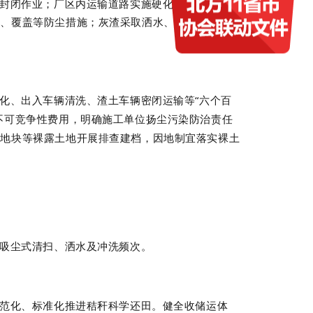
封闭作业；厂区内运输道路实施硬化、绿化措施、
挡、覆盖等防尘措施；灰渣采取洒水、喷淋、贮存于
化、出入车辆清洗、渣土车辆密闭运输等
“
六个百
不可竞争性费用，明确施工单位扬尘污染防治责任
置地块等裸露土地开展排查建档，因地制宜落实裸土
吸尘式清扫、洒水及冲洗频次。
范化、标准化推进秸秆科学还田。健全收储运体