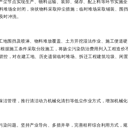
产尘节点实现生产、物料运输、装卸、储存、配上料等环节实施全
料堆场全封闭，块状物料采取抑尘措施；临时堆场采取铺装、围
及时冲洗。
工地围挡及喷淋、物料堆放覆盖、土方开挖湿法作业、施工便道硬
程根据施工条件采取分段施工，将扬尘污染防治费用列入工程造价
管控，对在建工地、历史遗留临时堆场、拆迁工程建筑垃圾、闲
保洁管理，推行清洁动力机械化清扫等低尘作业方式，增加机械化
污染问题。坚持产业导向、多措并举，完善秸秆综合利用方式，规